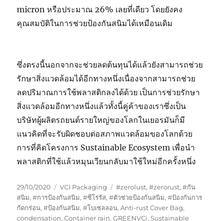
micron หรือประมาณ 26% เลยที่เดียว โดยยังคง
คุณสมบัติในการช่วยป้องกันสนิมได้เหมือนเดิม
ซึ่งตรงนี้นอกจากจะช่วยลดต้นทุนได้แล้วยังสามารถช่วย
รักษาสิ่งแวดล้อมได้อีกทางหนึ่งเนื่องจากสามารถช่วย
ลดปริมาณการใช้พลาสติกลงได้ด้วย เป็นการช่วยรักษา
สิ่งแวดล้อมอีกทางหนึ่งแล้วทั้งนี้คู่ค้าของเราซึ่งเป็น
บริษัทผู้ผลิตรถยนต์รายใหญ่ของโลกในเยอรมันก็มี
แนวคิดที่จะรับผิดชอบต่อสภาพแวดล้อมของโลกด้วย
การที่คิดโครงการ Sustainable Ecosystem เพื่อนำ
พลาสติกที่ใช้แล้วหมุนเวียนกลับมาใช้ใหม่อีกครั้งหนึ่ง
Posted
Categories
Tags
29/10/2020
VCI Packaging
#zerolust
,
#zerorust
,
#กัน
on
สนิม
,
#การป้องกันสนิม
,
#ซีโร่รัส
,
#ตัวช่วยป้องกันสนิม
,
#ป้องกันการ
กัดกร่อน
,
#ป้องกันสนิม
,
#โบเซลลอน
,
Anti-rust Cover Bag
,
condensation
,
Container rain
,
GREENVCi
,
Sustainable