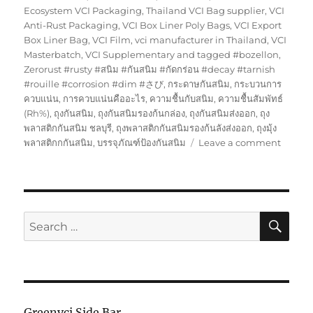
Ecosystem VCI Packaging
,
Thailand VCI Bag supplier
,
VCI
Anti-Rust Packaging
,
VCI Box Liner Poly Bags
,
VCI Export
Box Liner Bag
,
VCI Film
,
vci manufacturer in Thailand
,
VCI
Masterbatch
,
VCI Supplementary and tagged #bozellon
,
Zerorust #rusty #สนิม #กันสนิม #กัดกร่อน #decay #tarnish
#rouille #corrosion #dim #さび
,
กระดาษกันสนิม
,
กระบวนการ
ควบแน่น
,
การควบแน่นคืออะไร
,
ความชื้นกับสนิม
,
ความชื้นสัมพัทธ์
(Rh%)
,
ถุงกันสนิม
,
ถุงกันสนิมรองก้นกล่อง
,
ถุงกันสนิมส่งออก
,
ถุง
พลาสติกกันสนิม ชลบุรี
,
ถุงพลาสติกกันสนิมรองก้นลังส่งออก
,
ถุงมุ้ง
on
พลาสติกกกันสนิม
,
บรรจุภัณฑ์ป้องกันสนิม
Leave a comment
เรา
ผ่าน
การ
รับรอง
จาก
SE
Search
Volks
for:
เยอรมัน
Greenvci Side Bar