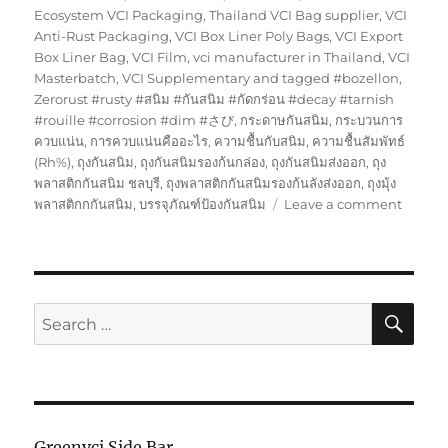
Ecosystem VCI Packaging
,
Thailand VCI Bag supplier
,
VCI
Anti-Rust Packaging
,
VCI Box Liner Poly Bags
,
VCI Export
Box Liner Bag
,
VCI Film
,
vci manufacturer in Thailand
,
VCI
Masterbatch
,
VCI Supplementary and tagged #bozellon
,
Zerorust #rusty #สนิม #กันสนิม #กัดกร่อน #decay #tarnish
#rouille #corrosion #dim #さび
,
กระดาษกันสนิม
,
กระบวนการ
ควบแน่น
,
การควบแน่นคืออะไร
,
ความชื้นกับสนิม
,
ความชื้นสัมพัทธ์
(Rh%)
,
ถุงกันสนิม
,
ถุงกันสนิมรองก้นกล่อง
,
ถุงกันสนิมส่งออก
,
ถุง
พลาสติกกันสนิม ชลบุรี
,
ถุงพลาสติกกันสนิมรองก้นลังส่งออก
,
ถุงมุ้ง
on
พลาสติกกกันสนิม
,
บรรจุภัณฑ์ป้องกันสนิม
Leave a comment
เรา
ผ่าน
การ
รับรอง
จาก
SE
Search
Volks
for:
เยอรมัน
Greenvci Side Bar