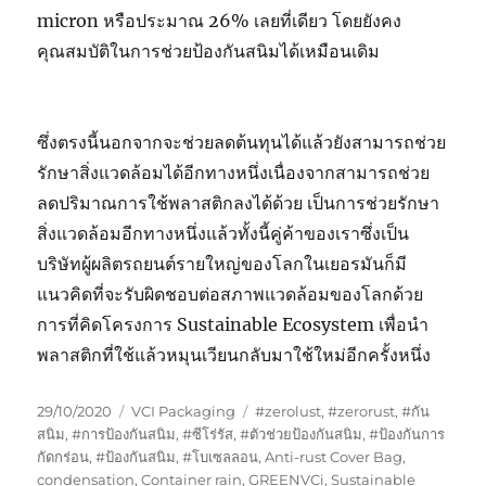
micron หรือประมาณ 26% เลยที่เดียว โดยยังคง
คุณสมบัติในการช่วยป้องกันสนิมได้เหมือนเดิม
ซึ่งตรงนี้นอกจากจะช่วยลดต้นทุนได้แล้วยังสามารถช่วย
รักษาสิ่งแวดล้อมได้อีกทางหนึ่งเนื่องจากสามารถช่วย
ลดปริมาณการใช้พลาสติกลงได้ด้วย เป็นการช่วยรักษา
สิ่งแวดล้อมอีกทางหนึ่งแล้วทั้งนี้คู่ค้าของเราซึ่งเป็น
บริษัทผู้ผลิตรถยนต์รายใหญ่ของโลกในเยอรมันก็มี
แนวคิดที่จะรับผิดชอบต่อสภาพแวดล้อมของโลกด้วย
การที่คิดโครงการ Sustainable Ecosystem เพื่อนำ
พลาสติกที่ใช้แล้วหมุนเวียนกลับมาใช้ใหม่อีกครั้งหนึ่ง
Posted
Categories
Tags
29/10/2020
VCI Packaging
#zerolust
,
#zerorust
,
#กัน
on
สนิม
,
#การป้องกันสนิม
,
#ซีโร่รัส
,
#ตัวช่วยป้องกันสนิม
,
#ป้องกันการ
กัดกร่อน
,
#ป้องกันสนิม
,
#โบเซลลอน
,
Anti-rust Cover Bag
,
condensation
,
Container rain
,
GREENVCi
,
Sustainable