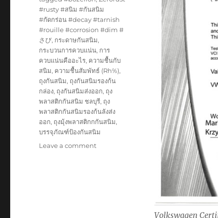
#rusty #สนิม #กันสนิม
#กัดกร่อน #decay #tarnish
#rouille #corrosion #dim #
さび
,
กระดาษกันสนิม
,
กระบวนการควบแน่น
,
การ
ควบแน่นคืออะไร
,
ความชื้นกับ
สนิม
,
ความชื้นสัมพัทธ์ (Rh%)
,
ถุงกันสนิม
,
ถุงกันสนิมรองก้น
กล่อง
,
ถุงกันสนิมส่งออก
,
ถุง
พลาสติกกันสนิม ชลบุรี
,
ถุง
พลาสติกกันสนิมรองก้นลังส่ง
ออก
,
ถุงมุ้งพลาสติกกกันสนิม
,
บรรจุภัณฑ์ป้องกันสนิม
on
Leave a comment
เรา
ผ่าน
การ
รับรอง
จาก
Volkswagen
Volkswagen Certi
เยอรมันนี