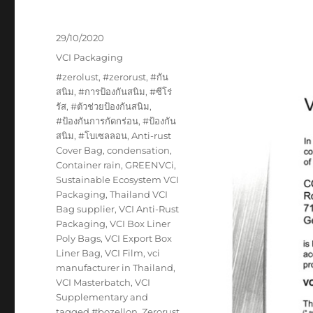
Posted
29/10/2020
on
Categories
VCI Packaging
Tags
#zerolust
,
#zerorust
,
#กัน
สนิม
,
#การป้องกันสนิม
,
#ซีโร่
รัส
,
#ตัวช่วยป้องกันสนิม
,
#ป้องกันการกัดกร่อน
,
#ป้องกัน
สนิม
,
#โบเซลลอน
,
Anti-rust
Cover Bag
,
condensation
,
Container rain
,
GREENVCi
,
Sustainable Ecosystem VCI
Packaging
,
Thailand VCI
Bag supplier
,
VCI Anti-Rust
Packaging
,
VCI Box Liner
Poly Bags
,
VCI Export Box
Liner Bag
,
VCI Film
,
vci
manufacturer in Thailand
,
VCI Masterbatch
,
VCI
Supplementary and
tagged #bozellon
,
Zerorust