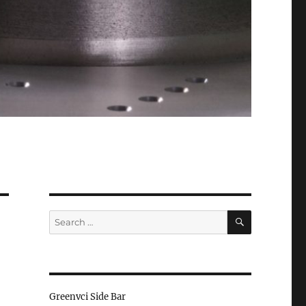
SEARCH
Search
for:
Greenvci Side Bar