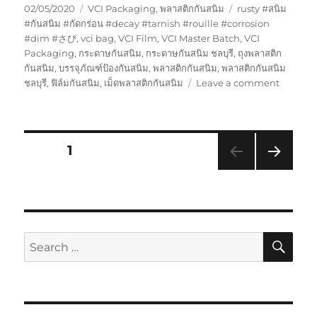
Posted
Categories
Tags
02/05/2020
VCI Packaging
,
พลาสติกกันสนิม
rusty #สนิม
on
#กันสนิม #กัดกร่อน #decay #tarnish #rouille #corrosion
#dim #さび
,
vci bag
,
VCI Film
,
VCI Master Batch
,
VCI
Packaging
,
กระดาษกันสนิม
,
กระดาษกันสนิม ชลบุรี
,
ถุงพลาสติก
กันสนิม
,
บรรจุภัณฑ์ป้องกันสนิม
,
พลาสติกกันสนิม
,
พลาสติกกันสนิม
on
ชลบุรี
,
ฟิล์มกันสนิม
,
เม็ดพลาสติกกันสนิม
Leave a comment
ถุง
พลาสติก
กัน
สนิม
Posts
PAGE
1
อายุ
การ
NEXT
pagination
ใช้
PAG
งาน
E
นาน
แค่
SE
Search
ไหน
for:
?