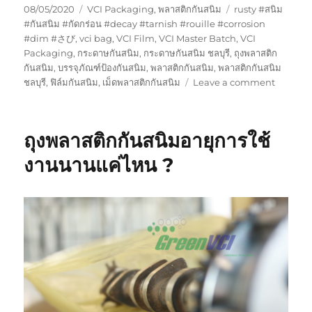
Posted
Categories
Tags
08/05/2020
VCI Packaging
,
พลาสติกกันสนิม
rusty #สนิม
on
#กันสนิม #กัดกร่อน #decay #tarnish #rouille #corrosion
#dim #さび
,
vci bag
,
VCI Film
,
VCI Master Batch
,
VCI
Packaging
,
กระดาษกันสนิม
,
กระดาษกันสนิม ชลบุรี
,
ถุงพลาสติก
กันสนิม
,
บรรจุภัณฑ์ป้องกันสนิม
,
พลาสติกกันสนิม
,
พลาสติกกันสนิม
on
ชลบุรี
,
ฟิล์มกันสนิม
,
เม็ดพลาสติกกันสนิม
Leave a comment
ถุง
พลาสติก
กัน
ถุงพลาสติกกันสนิมอายุการใช้
สนิม
สำหรับ
งานนานแค่ไหน ?
การ
เก็บ
ชิ้น
งาน