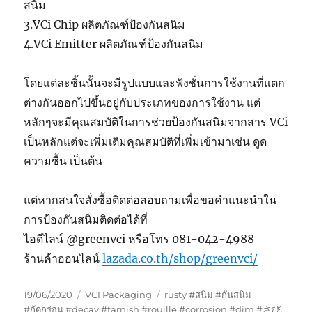
สนิม
3.VCi Chip ผลิตภัณฑ์ป้องกันสนิม
4.VCi Emitter ผลิตภัณฑ์ป้องกันสนิม
โดยแต่ละชิ้นนั้นจะมีรูปแบบและฟังชั่นการใช้งานที่แตก
ต่างกันออกไปขึ้นอยู่กับประเภทของการใช้งาน แต่
หลักๆจะมีคุณสมบัติในการช่วยป้องกันสนิมจากสาร VCi
เป็นหลักแต่จะเพิ่มเติมคุณสมบัติที่เพิ่มเข้ามาเช่น ดูด
ความชื้น เป็นต้น
แต่หากสนใจสั่งซื้อติดต่อสอบถามเพื่อขอคำแนะนำใน
การป้องกันสนิมติดต่อได้ที่
ไอดีไลน์ @greenvci หรือโทร 081-042-4988
ร้านค้าออนไลน์
lazada.co.th/shop/greenvci/
Posted
Categories
Tags
19/06/2020
VCI Packaging
rusty #สนิม #กันสนิม
on
#กัดกร่อน #decay #tarnish #rouille #corrosion #dim #さび
,