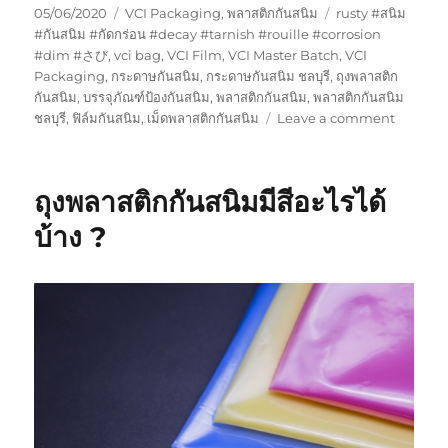
Posted
Categories
Tags
05/06/2020
VCI Packaging
,
พลาสติกกันสนิม
rusty #สนิม
on
#กันสนิม #กัดกร่อน #decay #tarnish #rouille #corrosion
#dim #さび
,
vci bag
,
VCI Film
,
VCI Master Batch
,
VCI
Packaging
,
กระดาษกันสนิม
,
กระดาษกันสนิม ชลบุรี
,
ถุงพลาสติก
กันสนิม
,
บรรจุภัณฑ์ป้องกันสนิม
,
พลาสติกกันสนิม
,
พลาสติกกันสนิม
on
ชลบุรี
,
ฟิล์มกันสนิม
,
เม็ดพลาสติกกันสนิม
Leave a comment
จำเป็น
หรือ
ไม่
ถุงพลาสติกกันสนิมมีสีอะไรได้
ที่
ต้อง
บ้าง ?
พ้น
กัน
สนิม
ใต้
ท้อง
รถ
?