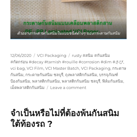
ตัวอย่างกระดาษกันสนิมในแบบชนิดต่างๆ ของกระดาษกันสนิม
Posted
Categories
Tags
12/06/2020
VCI Packaging
rusty #สนิม #กันสนิม
on
#กัดกร่อน #decay #tarnish #rouille #corrosion #dim #さび
,
vci bag
,
VCI Film
,
VCI Master Batch
,
VCI Packaging
,
กระดาษ
กันสนิม
,
กระดาษกันสนิม ชลบุรี
,
ถุงพลาสติกกันสนิม
,
บรรจุภัณฑ์
ป้องกันสนิม
,
พลาสติกกันสนิม
,
พลาสติกกันสนิม ชลบุรี
,
ฟิล์มกันสนิม
,
on
เม็ดพลาสติกกันสนิม
Leave a comment
กระดาษ
กัน
สนิม
จำเป็นหรือไม่ที่ต้องพ้นกันสนิม
กัน
น้ำ
ใต้ท้องรถ ?
ได้
ไหม