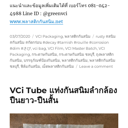
แนะนำและข้อมูลเพิ่มเติมได้ที่ เบอร์โทร 081-042-
4988 Line ID : @greenvci
www.พลาสติกกันสนิม.net
Posted
Categories
Tags
03/07/2020
VCI Packaging
,
พลาสติกกันสนิม
rusty #สนิม
on
#กันสนิม #กัดกร่อน #decay #tarnish #rouille #corrosion
#dim #さび
,
vci bag
,
VCI Film
,
VCI Master Batch
,
VCI
Packaging
,
กระดาษกันสนิม
,
กระดาษกันสนิม ชลบุรี
,
ถุงพลาสติก
กันสนิม
,
บรรจุภัณฑ์ป้องกันสนิม
,
พลาสติกกันสนิม
,
พลาสติกกันสนิม
on
ชลบุรี
,
ฟิล์มกันสนิม
,
เม็ดพลาสติกกันสนิม
Leave a comment
เมื่อ
นำ
โลหะ
VCi Tube แท่งกันสนิมลำกล้อง
ออก
จาก
ปืนยาว-ปืนสั้น
พลาสติก
กัน
สนิม
ยัง
กัน