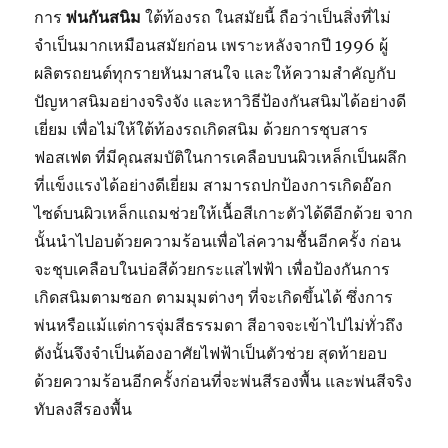
?
การ
พ่นกันสนิม
ใต้ท้องรถ ในสมัยนี้ ถือว่าเป็นสิ่งที่ไม่
(ไม่ใช่
จำเป็นมากเหมือนสมัยก่อน เพราะหลังจากปี 1996 ผู้
การ
แช่
ผลิตรถยนต์ทุกรายหันมาสนใจ และให้ความสำคัญกับ
น้ำ
ปัญหาสนิมอย่างจริงจัง และหาวิธีป้องกันสนิมได้อย่างดี
หรือ
เยี่ยม เพื่อไม่ให้ใต้ท้องรถเกิดสนิม ด้วยการชุบสาร
สาด
น้ำ
ฟอสเฟต ที่มีคุณสมบัติในการเคลือบบนผิวเหล็กเป็นผลึก
ใส่)
ที่แข็งแรงได้อย่างดีเยี่ยม สามารถปกป้องการเกิดอ๊อก
ไซด์บนผิวเหล็กแถมช่วยให้เนื้อสีเกาะตัวได้ดีอีกด้วย จาก
นั้นนำไปอบด้วยความร้อนเพื่อไล่ความชื้นอีกครั้ง ก่อน
จะชุบเคลือบในบ่อสีด้วยกระแสไฟฟ้า เพื่อป้องกันการ
เกิดสนิมตามซอก ตามมุมต่างๆ ที่จะเกิดขึ้นได้ ซึ่งการ
พ่นหรือแม้แต่การจุ่มสีธรรมดา สีอาจจะเข้าไปไม่ทั่วถึง
ดังนั้นจึงจำเป็นต้องอาศัยไฟฟ้าเป็นตัวช่วย สุดท้ายอบ
ด้วยความร้อนอีกครั้งก่อนที่จะพ่นสีรองพื้น และพ่นสีจริง
ทับลงสีรองพื้น