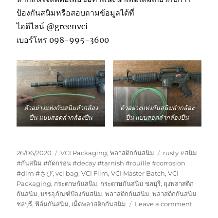
ป้องกันสนิมหรือสอบถามข้อมูลได้ที่
ไอดีไลน์ @greenvci
เบอร์โทร 098-995-3600
ตัวอย่างแท่งกันสนิมลำกล้อง
ตัวอย่างแท่งกันสนิมลำกล้อง
ปืน แบบสอดลำกล้องปืน
ปืน แบบสอดลำกล้องปืน
Posted
Categories
Tags
26/06/2020
VCI Packaging
,
พลาสติกกันสนิม
rusty #สนิม
on
#กันสนิม #กัดกร่อน #decay #tarnish #rouille #corrosion
#dim #さび
,
vci bag
,
VCI Film
,
VCI Master Batch
,
VCI
Packaging
,
กระดาษกันสนิม
,
กระดาษกันสนิม ชลบุรี
,
ถุงพลาสติก
กันสนิม
,
บรรจุภัณฑ์ป้องกันสนิม
,
พลาสติกกันสนิม
,
พลาสติกกันสนิม
on
ชลบุรี
,
ฟิล์มกันสนิม
,
เม็ดพลาสติกกันสนิม
Leave a comment
VCi