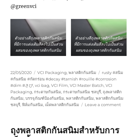
@greenvci
ตัวอย่างสีถุงพลาสติกก้นสนิม
ตัวอย่างสีถุงพลาสติกก้นสนิม
ที่มีการแต่งเติมสีลงไปเป็นส่วน
ที่มีการแต่งเติมสีลงไปเป็นส่วน
ผสมของถุงพลาสติกกันสนิม
ผสมของถุงพลาสติกกันสนิม
Posted
Categories
Tags
22/05/2020
VCI Packaging
,
พลาสติกกันสนิม
rusty #สนิม
on
#กันสนิม #กัดกร่อน #decay #tarnish #rouille #corrosion
#dim #さび
,
vci bag
,
VCI Film
,
VCI Master Batch
,
VCI
Packaging
,
กระดาษกันสนิม
,
กระดาษกันสนิม ชลบุรี
,
ถุงพลาสติก
กันสนิม
,
บรรจุภัณฑ์ป้องกันสนิม
,
พลาสติกกันสนิม
,
พลาสติกกันสนิม
on
ชลบุรี
,
ฟิล์มกันสนิม
,
เม็ดพลาสติกกันสนิม
Leave a comment
ถุง
พลาสติก
กัน
ถุงพลาสติกกันสนิมสำหรับการ
สนิม
มี