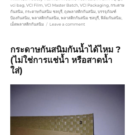
vci bag
,
VCI Film
,
VCI Master Batch
,
VCI Packaging
,
กระดาษ
กันสนิม
,
กระดาษกันสนิม ชลบุรี
,
ถุงพลาสติกกันสนิม
,
บรรจุภัณฑ์
ป้องกันสนิม
,
พลาสติกกันสนิม
,
พลาสติกกันสนิม ชลบุรี
,
ฟิล์มกันสนิม
,
on
เม็ดพลาสติกกันสนิม
Leave a comment
อุปกรณ์
เสริม
ป้องกัน
กระดาษกันสนิมกันน้ำได้ไหม ?
สนิม
VCi
(ไม่ใช่การแช่น้ำ หรือสาดน้ำ
แต่ละ
ใส่)
ชิ้น
แตก
ต่าง
กัน
ตรง
ไหน
?