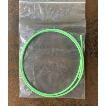
สนิม
อยู่
ไหม
?