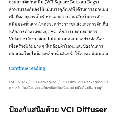
ถุงพลาสติกกันสนิม (VCI Square Bottom Bags)
สำหรับรองก้นลังไม้ เป็นบรรจุภัณฑ์ที่ได้รับการออกแบบ
เพื่อยืดอายุการเก็บรักษาและลดความเสี่ยงในการเกิด
สนิมของชิ้นส่วนโลหะระหว่างการขนส่งและการจัดเก็บ
หลักการทำงานของถุง VCI คือการปลดปล่อยสาร
Volatile Corrosion Inhibitor ออกมาอย่างต่อเนื่อง
เพื่อสร้างฟิล์มบาง ๆ ที่เคลือบผิวโลหะและป้องกันการ
เกิดสนิมโดยไม่ต้องเคลือบน้ำมันหรือใช้สารเคมีเพิ่มเติม
“GreenVCI : ถุงพลาสติกกันสนิมแบบรอง
Continue reading
Posted
Categories
Tags
13/09/2025
VCI Packaging
VCI Film
,
VCI Packaging
,
ถุง
on
พลาสติกกันสนิม
,
บรรจุภัณฑ์ป้องกันสนิม
,
พลาสติกกันสนิม ชลบุรี
ป้องกันสนิมด้วย VCI Diffuser