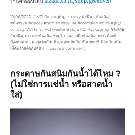
ร้านค้าออนไลน์
lazada.co.th/shop/greenvci/
Posted
Categories
Tags
19/06/2020
VCI Packaging
rusty #สนิม #กันสนิม
on
#กัดกร่อน #decay #tarnish #rouille #corrosion #dim #さび
,
vci bag
,
VCI Film
,
VCI Master Batch
,
VCI Packaging
,
กระดาษ
กันสนิม
,
กระดาษกันสนิม ชลบุรี
,
ถุงพลาสติกกันสนิม
,
บรรจุภัณฑ์
ป้องกันสนิม
,
พลาสติกกันสนิม
,
พลาสติกกันสนิม ชลบุรี
,
ฟิล์มกันสนิม
,
on
เม็ดพลาสติกกันสนิม
Leave a comment
อุปกรณ์
เสริม
ป้องกัน
กระดาษกันสนิมกันน้ำได้ไหม ?
สนิม
VCi
(ไม่ใช่การแช่น้ำ หรือสาดน้ำ
แต่ละ
ใส่)
ชิ้น
แตก
ต่าง
กัน
ตรง
ไหน
?