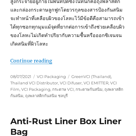
สูงกระจายอยู่ภายในพื้นที่ปิดซึ่งในที่นี้ก็คือถุงพลาสติก
และกล่องกระดาษลูกฟูกโดยวรกุลของสารป้องกันสนิม
จะทำหน้าที่เคลือบผิวของโลหะไว้มีข้อดีคือสามารถเข้า
ได้ทุกซอกทุกมุมแม้จุดที่ยากต่อการเข้าถึงช่วยเคลือบผิว
ของโลหะไม่เกิดทำปริยากับความชื้นหรือออกซิเจนจน
เกิดสนิมที่ผิวโลหะ
“ป้องกันสนิมด้วย VCI Diffuser”
Continue reading
Posted
Categories
Tags
08/07/2021
VCI Packaging
GreenVCI (Thailand)
,
on
Thailand VCI Distributor
,
VCI Difuser
,
VCI EMITTER
,
VCI
Film
,
VCI Packaging
,
กระดาษ VCI
,
กระดาษกันสนิม
,
ถุงพลาสติก
กันสนิม
,
ถุงพลาสติกกันสนิม ชลบุรี
Anti-Rust Liner Box Liner
Bag