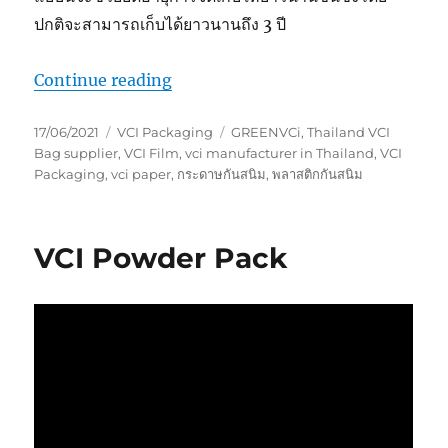
ปกติจะสามารถเก็บได้ยาวนานถึง 3 ปี
“พลาสติกกันสนิม+กระดาษกันสนิม”
Continue reading
Posted
Categories
Tags
17/06/2021
VCI Packaging
GREENVCi
,
Thailand VCI
on
Bag supplier
,
VCI Film
,
vci manufacturer in Thailand
,
VCI
Packaging
,
vci paper
,
กระดาษกันสนิม
,
พลาสติกกันสนิม
VCI Powder Pack