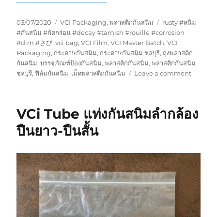
Posted
Categories
Tags
03/07/2020
VCI Packaging
,
พลาสติกกันสนิม
rusty #สนิม
on
#กันสนิม #กัดกร่อน #decay #tarnish #rouille #corrosion
#dim #さび
,
vci bag
,
VCI Film
,
VCI Master Batch
,
VCI
Packaging
,
กระดาษกันสนิม
,
กระดาษกันสนิม ชลบุรี
,
ถุงพลาสติก
กันสนิม
,
บรรจุภัณฑ์ป้องกันสนิม
,
พลาสติกกันสนิม
,
พลาสติกกันสนิม
on
ชลบุรี
,
ฟิล์มกันสนิม
,
เม็ดพลาสติกกันสนิม
Leave a comment
เมื่อ
นำ
โลหะ
VCi Tube แท่งกันสนิมลำกล้อง
ออก
จาก
ปืนยาว-ปืนสั้น
พลาสติก
กัน
สนิม
ยัง
กัน
สนิม
อยู่
ไหม
?