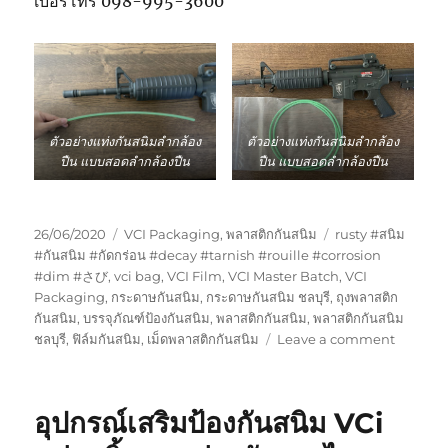
เบอร์โทร 098-995-3600
ตัวอย่างแท่งกันสนิมลำกล้อง
ตัวอย่างแท่งกันสนิมลำกล้อง
ปืน แบบสอดลำกล้องปืน
ปืน แบบสอดลำกล้องปืน
Posted
Categories
Tags
26/06/2020
VCI Packaging
,
พลาสติกกันสนิม
rusty #สนิม
on
#กันสนิม #กัดกร่อน #decay #tarnish #rouille #corrosion
#dim #さび
,
vci bag
,
VCI Film
,
VCI Master Batch
,
VCI
Packaging
,
กระดาษกันสนิม
,
กระดาษกันสนิม ชลบุรี
,
ถุงพลาสติก
กันสนิม
,
บรรจุภัณฑ์ป้องกันสนิม
,
พลาสติกกันสนิม
,
พลาสติกกันสนิม
on
ชลบุรี
,
ฟิล์มกันสนิม
,
เม็ดพลาสติกกันสนิม
Leave a comment
VCi
Tube
แท่ง
อุปกรณ์เสริมป้องกันสนิม VCi
กัน
สนิม