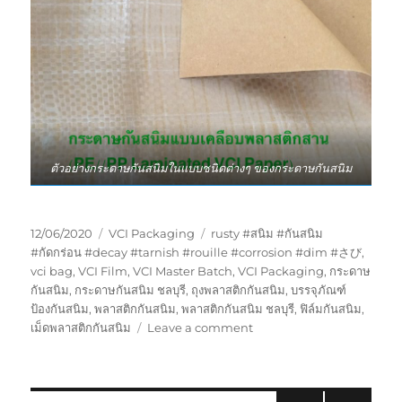
ตัวอย่างกระดาษกันสนิมในแบบชนิดต่างๆ ของกระดาษกันสนิม
Posted
Categories
Tags
12/06/2020
VCI Packaging
rusty #สนิม #กันสนิม
on
#กัดกร่อน #decay #tarnish #rouille #corrosion #dim #さび
,
vci bag
,
VCI Film
,
VCI Master Batch
,
VCI Packaging
,
กระดาษ
กันสนิม
,
กระดาษกันสนิม ชลบุรี
,
ถุงพลาสติกกันสนิม
,
บรรจุภัณฑ์
ป้องกันสนิม
,
พลาสติกกันสนิม
,
พลาสติกกันสนิม ชลบุรี
,
ฟิล์มกันสนิม
,
on
เม็ดพลาสติกกันสนิม
Leave a comment
กระดาษ
กัน
สนิม