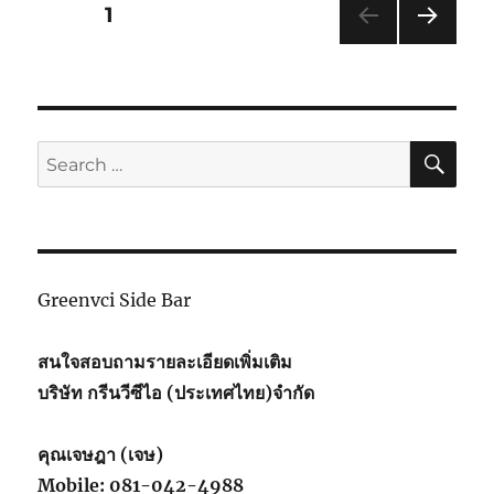
กัน
Posts
PAGE
1
น้ำ
ได้
NEXT
pagination
ไหม
PAG
?
E
(ไม่ใช่
การ
SE
Search
แช่
for:
น้ำ
หรือ
สาด
น้ำ
ใส่)
Greenvci Side Bar
สนใจสอบถามรายละเอียดเพิ่มเติม
บริษัท กรีนวีซีไอ (ประเทศไทย)จำกัด
คุณเจษฎา (เจษ)
Mobile: 081-042-4988