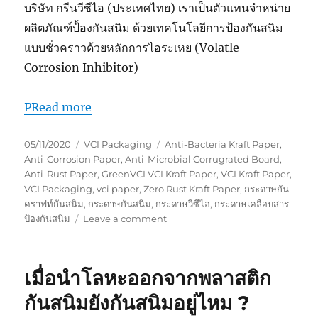
บริษัท กรีนวีซีไอ (ประเทศไทย) เราเป็นตัวแทนจำหน่าย
ผลิตภัณฑ์ป้้องกันสนิม ด้วยเทคโนโลยีการป้องกันสนิม
แบบชั่วคราวด้วยหลักการไอระเหย (Volatle
Corrosion Inhibitor)
PRead more
Posted
Categories
Tags
05/11/2020
VCI Packaging
Anti-Bacteria Kraft Paper
,
on
Anti-Corrosion Paper
,
Anti-Microbial Corrugrated Board
,
Anti-Rust Paper
,
GreenVCI VCI Kraft Paper
,
VCI Kraft Paper
,
VCI Packaging
,
vci paper
,
Zero Rust Kraft Paper
,
กระดาษกัน
คราฟท์กันสนิม
,
กระดาษกันสนิม
,
กระดาษวีซีไอ
,
กระดาษเคลือบสาร
on
ป้องกันสนิม
Leave a comment
VCI
Packaging
เมื่อนำโลหะออกจากพลาสติก
กันสนิมยังกันสนิมอยู่ไหม ?